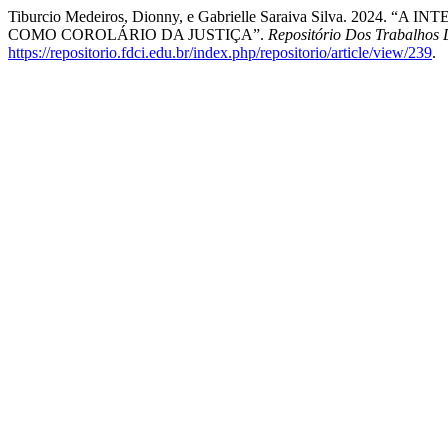
Tiburcio Medeiros, Dionny, e Gabrielle Saraiva Silva.
COMO COROLÁRIO DA JUSTIÇA”.
Repositório Dos Trabalhos
https://repositorio.fdci.edu.br/index.php/repositorio/article/view/239
.