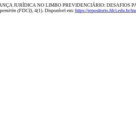
 A INSEGURANÇA JURÍDICA NO LIMBO PREVIDENCIÁRIO: DESAFI
tapemirim (FDCI)
, 4(1). Disponível em:
https://repositorio.fdci.edu.br/i