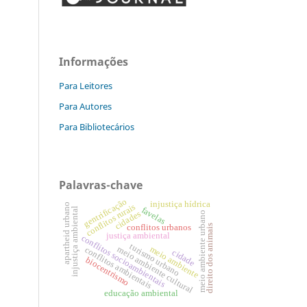
Informações
Para Leitores
Para Autores
Para Bibliotecários
Palavras-chave
gentrificação
injustiça hídrica
apartheid urbano
conflitos rurais
favelas
injustiça ambiental
cidades
meio ambiente urbano
direito dos animais
conflitos urbanos
justiça ambiental
conflitos socioambientais
turismo urbano
meio ambiente cultural
meio ambiente
conflitos ambientais
cidade
biocentrismo
educação ambiental