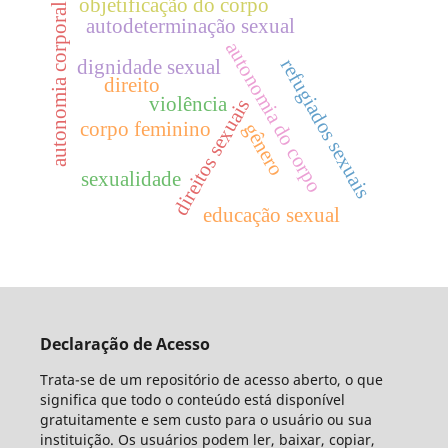
objetificação do corpo
autonomia corporal
autodeterminação sexual
autonomia do corpo
refugiados sexuais
dignidade sexual
direito
violência
direitos sexuais
corpo feminino
gênero
sexualidade
educação sexual
Declaração de Acesso
Trata-se de um repositório de acesso aberto, o que
significa que todo o conteúdo está disponível
gratuitamente e sem custo para o usuário ou sua
instituição. Os usuários podem ler, baixar, copiar,