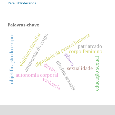
Para Bibliotecários
Palavras-chave
violência familiar
dignidade da pessoa humana
autonomia do corpo
objetificação do corpo
patriarcado
corpo feminino
gênero
educação sexual
direitos sexuais
direito
sexualidade
autonomia corporal
violência