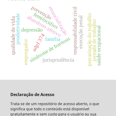
prevenção
ressocialização
responsabilidade civil
feminicídios
precarização do trabalho
produtividade
abandono afetivo
execução penal
qualidade de vida
jornada de trabalho
saúde ocupacional
depressão
adpf 374
síndrome de burnout
família
empregador
jurisprudência
Declaração de Acesso
Trata-se de um repositório de acesso aberto, o que
significa que todo o conteúdo está disponível
gratuitamente e sem custo para o usuário ou sua